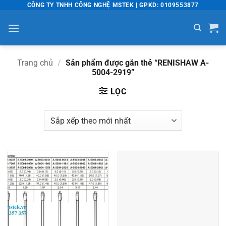
Bỏ
CÔNG TY TNHH CÔNG NGHỆ MSTEK | GPKD: 0109553877
qua
nội
dung
Trang chủ
/
Sản phẩm được gắn thẻ “RENISHAW A-
5004-2919”
LỌC