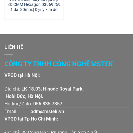
3D CMM Hexagon 03969259
1 dài 30mm:| Đại lý kim đo
Hexagon
LIÊN HỆ
CÔNG TY TNHH CÔNG NGHỆ MSTEK
VPGD tại Hà Nội:
Địa chỉ:
LK-18.03, Hinode Royal Park,
Hoài Đức, Hà Nội.
Hotline/Zalo:
056 835 7357
Email:
adm@mstek.vn
VPGD tại Tp Hồ Chí Mính:
Địa chỉ: 38 Cộng Hòa, Phường Tân Sơn Nhất,