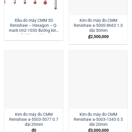
Đầu dò máy CMM 3D
Kim đo máy đo CMM
Renishaw – Hexagon – Q-
Renishaw a-5000-8663 1.0
mark tm2-1030 đường kính
dài 30mm
1 dài 30mm:| Mstek
₫
2,500,000
Technology
Kim đo máy đo CMM
Kim đo máy đo CMM
Renishaw a-5003-5077 0.7
Renishaw a-5003-1345 0.5
dài 20mm
dài 20mm
₫
0
₫
3,000,000