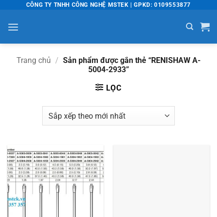
Bỏ
CÔNG TY TNHH CÔNG NGHỆ MSTEK | GPKD: 0109553877
qua
nội
dung
Trang chủ
/
Sản phẩm được gắn thẻ “RENISHAW A-
5004-2933”
LỌC