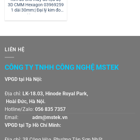
3D CMM Hexagon 03969259
1 dài 30mm:| Đại lý kim đo
Hexagon
LIÊN HỆ
CÔNG TY TNHH CÔNG NGHỆ MSTEK
VPGD tại Hà Nội:
Địa chỉ:
LK-18.03, Hinode Royal Park,
Hoài Đức, Hà Nội.
Hotline/Zalo:
056 835 7357
Email:
adm@mstek.vn
VPGD tại Tp Hồ Chí Mính:
Địa chỉ: 38 Cộng Hòa, Phường Tân Sơn Nhất,