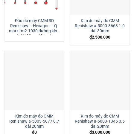
Đầu dò máy CMM 3D
Kim đo máy đo CMM
Renishaw – Hexagon – Q-
Renishaw a-5000-8663 1.0
mark tm2-1030 đường kính
dài 30mm
1 dài 30mm:| Mstek
₫
2,500,000
Technology
Kim đo máy đo CMM
Kim đo máy đo CMM
Renishaw a-5003-5077 0.7
Renishaw a-5003-1345 0.5
dài 20mm
dài 20mm
₫
0
₫
3,000,000