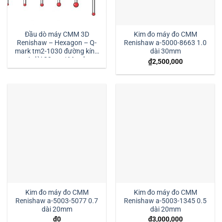
Đầu dò máy CMM 3D
Kim đo máy đo CMM
Renishaw – Hexagon – Q-
Renishaw a-5000-8663 1.0
mark tm2-1030 đường kính
dài 30mm
1 dài 30mm:| Mstek
₫
2,500,000
Technology
Kim đo máy đo CMM
Kim đo máy đo CMM
Renishaw a-5003-5077 0.7
Renishaw a-5003-1345 0.5
dài 20mm
dài 20mm
₫
0
₫
3,000,000