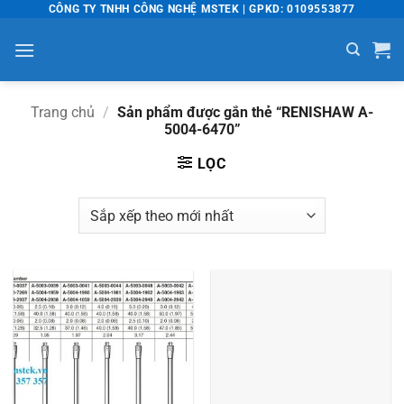
Bỏ
CÔNG TY TNHH CÔNG NGHỆ MSTEK | GPKD: 0109553877
qua
nội
dung
Trang chủ
/
Sản phẩm được gắn thẻ “RENISHAW A-
5004-6470”
LỌC