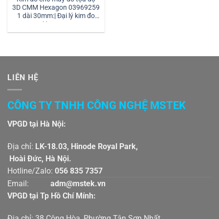
3D CMM Hexagon 03969259
1 dài 30mm:| Đại lý kim đo
Hexagon
LIÊN HỆ
CÔNG TY TNHH CÔNG NGHỆ MSTEK
VPGD tại Hà Nội:
Địa chỉ:
LK-18.03, Hinode Royal Park,
Hoài Đức, Hà Nội.
Hotline/Zalo:
056 835 7357
Email:
adm@mstek.vn
VPGD tại Tp Hồ Chí Mính:
Địa chỉ: 38 Cộng Hòa, Phường Tân Sơn Nhất,