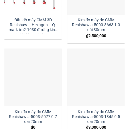
Đầu dò máy CMM 3D
Kim đo máy đo CMM
Renishaw – Hexagon – Q-
Renishaw a-5000-8663 1.0
mark tm2-1030 đường kính
dài 30mm
1 dài 30mm:| Mstek
₫
2,500,000
Technology
Kim đo máy đo CMM
Kim đo máy đo CMM
Renishaw a-5003-5077 0.7
Renishaw a-5003-1345 0.5
dài 20mm
dài 20mm
₫
0
₫
3,000,000