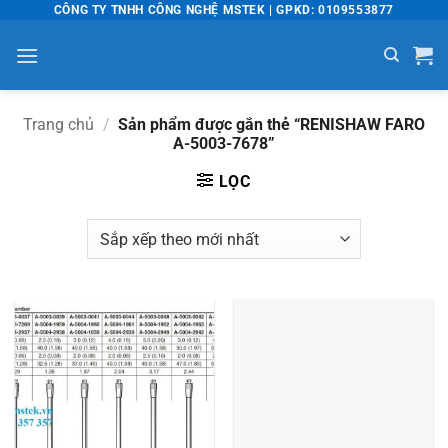
Bỏ
CÔNG TY TNHH CÔNG NGHỆ MSTEK | GPKD: 0109553877
qua
nội
dung
Trang chủ
/
Sản phẩm được gắn thẻ “RENISHAW FARO
A-5003-7678”
LỌC