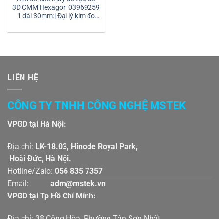
3D CMM Hexagon 03969259
1 dài 30mm:| Đại lý kim đo
Hexagon
LIÊN HỆ
CÔNG TY TNHH CÔNG NGHỆ MSTEK
VPGD tại Hà Nội:
Địa chỉ:
LK-18.03, Hinode Royal Park,
Hoài Đức, Hà Nội.
Hotline/Zalo:
056 835 7357
Email:
adm@mstek.vn
VPGD tại Tp Hồ Chí Mính:
Địa chỉ: 38 Cộng Hòa, Phường Tân Sơn Nhất,