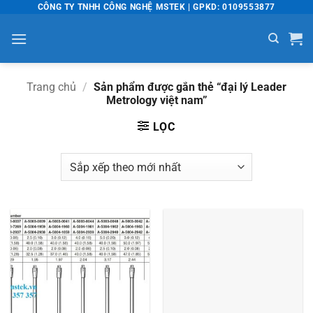
Bỏ
CÔNG TY TNHH CÔNG NGHỆ MSTEK | GPKD: 0109553877
qua
nội
dung
Trang chủ
/
Sản phẩm được gắn thẻ “đại lý Leader
Metrology việt nam”
LỌC