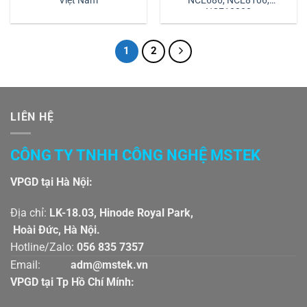
Việt Nam
NCE686, NCE8106,
NCE10208
1
2
LIÊN HỆ
CÔNG TY TNHH CÔNG NGHỆ MSTEK
VPGD tại Hà Nội:
Địa chỉ:
LK-18.03, Hinode Royal Park,
Hoài Đức, Hà Nội.
Hotline/Zalo:
056 835 7357
Email:
adm@mstek.vn
VPGD tại Tp Hồ Chí Mính: