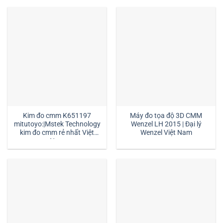
Kim đo cmm K651197
Máy đo tọa độ 3D CMM
mitutoyo:|Mstek Technology
Wenzel LH 2015 | Đại lý
kim đo cmm rẻ nhất Việt
Wenzel Việt Nam
Nam