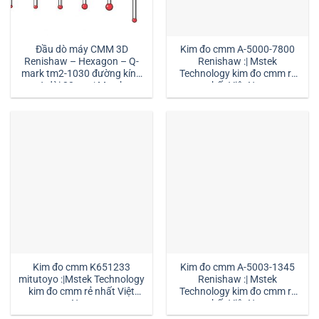
Đầu dò máy CMM 3D
Kim đo cmm A-5000-7800
Renishaw – Hexagon – Q-
Renishaw :| Mstek
mark tm2-1030 đường kính
Technology kim đo cmm rẻ
1 dài 30mm:| Mstek
nhất Việt Nam
Technology
Kim đo cmm K651233
Kim đo cmm A-5003-1345
mitutoyo :|Mstek Technology
Renishaw :| Mstek
kim đo cmm rẻ nhất Việt
Technology kim đo cmm rẻ
Nam
nhất Việt Nam