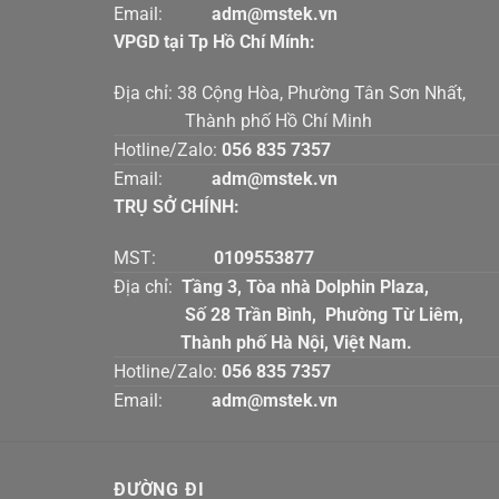
Email:
adm@mstek.vn
VPGD tại Tp Hồ Chí Mính:
Địa chỉ: 38 Cộng Hòa, Phường Tân Sơn Nhấ
Thành phố Hồ Chí Minh
Hotline/Zalo:
056 835 7357
Email:
adm@mstek.vn
TRỤ SỞ CHÍNH:
MST:
0109553877
Địa chỉ:
Tầng 3, Tòa nhà Dolphin Plaz
Số 28 Trần Bình, Phường Từ Liê
Thành phố Hà Nội, Việt Nam.
Hotline/Zalo:
056 835 7357
Email:
adm@mstek.vn
ĐƯỜNG ĐI