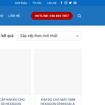
Giới thiệu
Tin tức
Liên hệ
RỢ
LIÊN HỆ
HOTLINE: 056 835 7357
Đã
 kết quả
sắp
xếp
theo
mới
nhất
CẤP KIM ĐO CHO
KIM ĐO CHO MÁY CMM
 3D HEXAGON
HEXAGON 03969240 A-