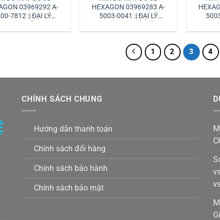
AGON 03969292 A-
HEXAGON 03969283 A-
HEXAG
00-7812 :| ĐẠI LÝ
5003-0041 :| ĐẠI LÝ
5003
XAGON VIỆT NAM
HEXAGON HÀ NỘI
HEXA
1
2
3
4
CHÍNH SÁCH CHUNG
D
Ệ
M
Hướng dẫn thanh toán
C
Chính sách đổi hàng
S
Chính sách bảo hành
v
v
Chính sách bảo mật
k,
M
G