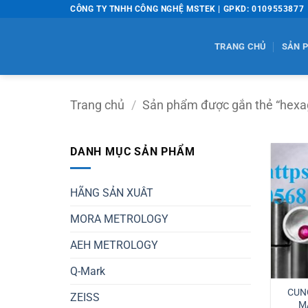
Bỏ
CÔNG TY TNHH CÔNG NGHỆ MSTEK | GPKD: 0109553877
qua
nội
TRANG CHỦ
SẢN 
dung
Trang chủ
/
Sản phẩm được gắn thẻ “hex
DANH MỤC SẢN PHẨM
HÃNG SẢN XUÂT
MORA METROLOGY
AEH METROLOGY
Q-Mark
CUN
ZEISS
M