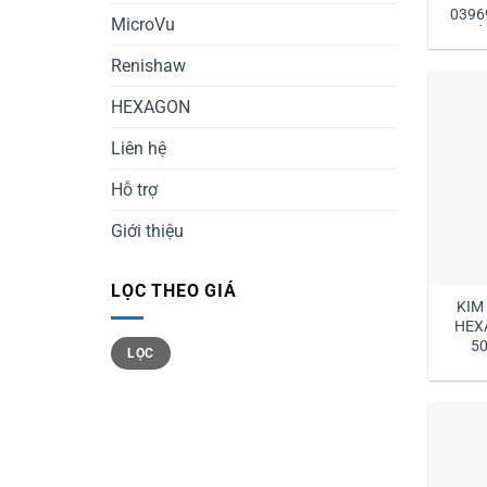
0396
MicroVu
ĐẠI L
Renishaw
HEXAGON
Liên hệ
Hỗ trợ
Giới thiệu
LỌC THEO GIÁ
KIM
HEX
Giá
Giá
50
LỌC
tối
tối
HEX
thiểu
đa