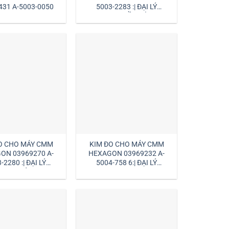
431 A-5003-0050
5003-2283 :| ĐẠI LÝ
HEXAGON HỒ CHÍ MINH
O CHO MÁY CMM
KIM ĐO CHO MÁY CMM
ON 03969270 A-
HEXAGON 03969232 A-
-2280 :| ĐẠI LÝ
5004-758 6:| ĐẠI LÝ
GON VIỆT NAM
HEXAGON