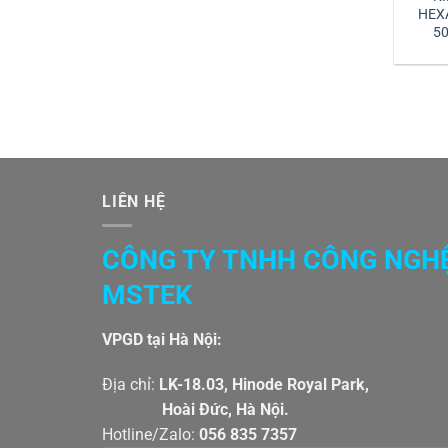
HEX
50
HE
LIÊN HỆ
CÔNG TY TNHH CÔNG NGH
MSTEK
VPGD tại Hà Nội:
Địa chỉ:
LK-18.03, Hinode Royal Par
Hoài Đức, Hà Nội.
Hotline/Zalo:
056 835 7357