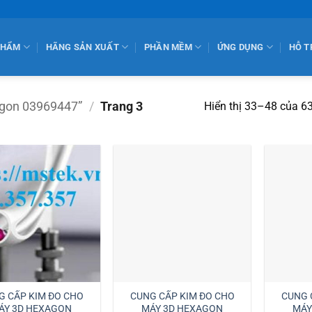
PHẨM
HÃNG SẢN XUẤT
PHẦN MỀM
ỨNG DỤNG
HỖ T
agon 03969447”
/
Trang 3
Hiển thị 33–48 của 63
G CẤP KIM ĐO CHO
CUNG CẤP KIM ĐO CHO
CUNG 
ÁY 3D HEXAGON
MÁY 3D HEXAGON
MÁY