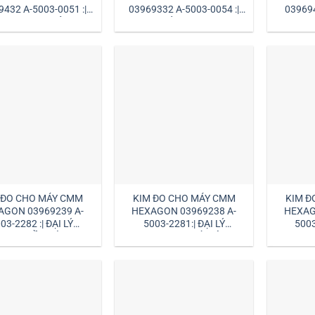
9432 A-5003-0051 :|
03969332 A-5003-0054 :|
03969
Ý HEXAGON VIỆT NAM
ĐẠI LÝ HEXAGON
 ĐO CHO MÁY CMM
KIM ĐO CHO MÁY CMM
KIM Đ
AGON 03969239 A-
HEXAGON 03969238 A-
HEXAG
03-2282 :| ĐẠI LÝ
5003-2281:| ĐẠI LÝ
5003
AGON HỒ CHÍ MINH
HEXAGON HÀ NỘI
HEXA