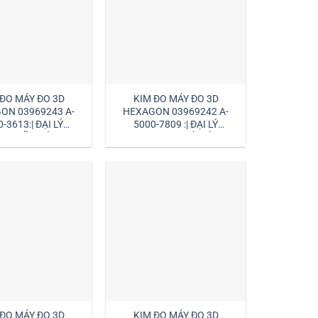
 ĐO MÁY ĐO 3D
KIM ĐO MÁY ĐO 3D
ON 03969243 A-
HEXAGON 03969242 A-
-3613:| ĐẠI LÝ
5000-7809 :| ĐẠI LÝ
ON HỒ CHÍ MINH
HEXAGON HÀ NỘI
 ĐO MÁY ĐO 3D
KIM ĐO MÁY ĐO 3D