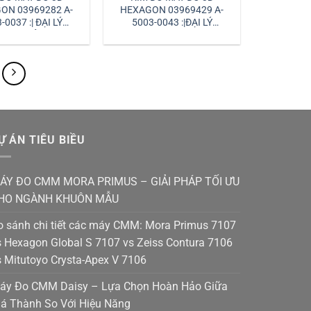
ON 03969282 A-
HEXAGON 03969429 A-
-0037 :| ĐẠI LÝ
5003-0043 :|ĐẠI LÝ
GON VIỆT NAM
HEXAGON
Ự ÁN TIÊU BIỀU
ÁY ĐO CMM MORA PRIMUS – GIẢI PHÁP TỐI ƯU
HO NGÀNH KHUÔN MẪU
o sánh chi tiết các máy CMM: Mora Primus 7107
s Hexagon Global S 7107 vs Zeiss Contura 7106
s Mitutoyo Crysta-Apex V 7106
áy Đo CMM Daisy – Lựa Chọn Hoàn Hảo Giữa
iá Thành So Với Hiệu Năng