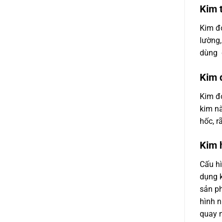
Kim 
Kim đ
lường,
dùng c
Kim 
Kim đo
kim nà
hốc, r
Kim 
Cấu hì
dụng 
sản ph
hình 
quay 