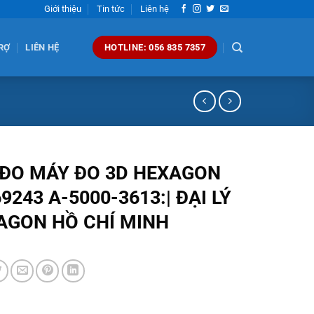
Giới thiệu
Tin tức
Liên hệ
RỢ
LIÊN HỆ
HOTLINE: 056 835 7357
 ĐO MÁY ĐO 3D HEXAGON
9243 A-5000-3613:| ĐẠI LÝ
AGON HỒ CHÍ MINH