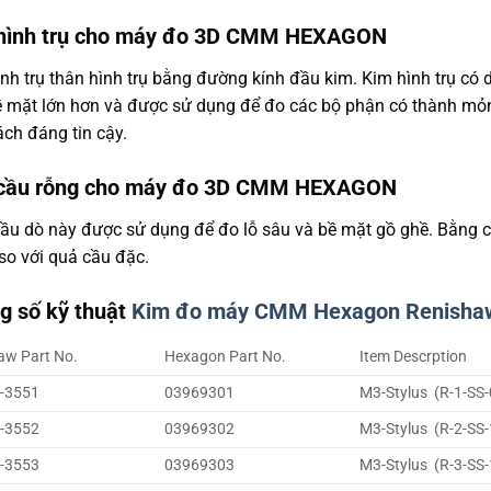
hình trụ cho máy đo 3D CMM HEXAGON
nh trụ thân hình trụ bằng đường kính đầu kim. Kim hình trụ có 
bề mặt lớn hơn và được sử dụng để đo các bộ phận có thành mỏ
ch đáng tin cậy.
cầu rỗng cho máy đo 3D CMM HEXAGON
ầu dò này được sử dụng để đo lỗ sâu và bề mặt gồ ghề. Bằng c
so với quả cầu đặc.
g số kỹ thuật
Kim đo máy CMM Hexagon Renisha
aw Part No.
Hexagon Part No.
Item Descrption
-3551
03969301
M3-Stylus (R-1-SS-
-3552
03969302
M3-Stylus (R-2-SS-
-3553
03969303
M3-Stylus (R-3-SS-