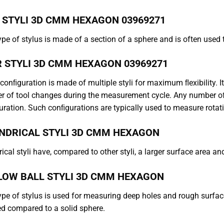
 STYLI
3D CMM HEXAGON
03969271
ype of stylus is made of a section of a sphere and is often use
 STYLI
3D CMM HEXAGON
03969271
 conﬁguration is made of multiple styli for maximum ﬂexibility. I
 of tool changes during the measurement cycle. Any number of 
ration. Such conﬁgurations are typically used to measure rotat
NDRICAL STYLI
3D CMM HEXAGON
rical styli have, compared to other styli, a larger surface area an
LOW BALL STYLI
3D CMM HEXAGON
ype of stylus is used for measuring deep holes and rough surface
d compared to a solid sphere.