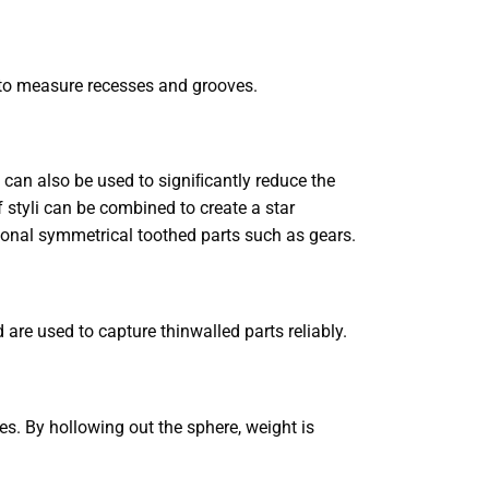
d to measure recesses and grooves.
t can also be used to signiﬁcantly reduce the
styli can be combined to create a star
ional symmetrical toothed parts such as gears.
d are used to capture thinwalled parts reliably.
s. By hollowing out the sphere, weight is