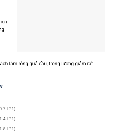
diện
ng
ách làm rỗng quả cầu, trọng lượng giảm rất
w
0.7-L21).
1.4-L21).
1.5-L21).