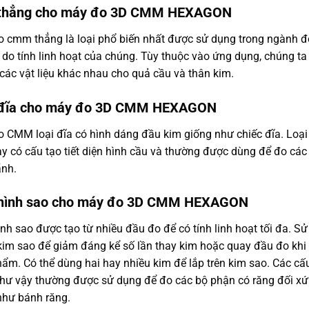
thẳng cho máy đo 3D CMM HEXAGON
o cmm thẳng là loại phổ biến nhất được sử dụng trong ngành đ
 do tính linh hoạt của chúng. Tùy thuộc vào ứng dụng, chúng ta
ác vật liệu khác nhau cho quả cầu và thân kim.
đĩa cho máy đo 3D CMM HEXAGON
 CMM loại đĩa có hình dáng đầu kim giống như chiếc đĩa. Loại
y có cấu tạo tiết diện hình cầu và thường được dùng để đo các
ãnh.
hình sao cho máy đo 3D CMM HEXAGON
nh sao được tạo từ nhiều đầu đo để có tính linh hoạt tối đa. Sử
kim sao để giảm đáng kể số lần thay kim hoặc quay đầu đo khi
ẩm. Có thể dùng hai hay nhiều kim để lắp trên kim sao. Các cấ
như vậy thường được sử dụng để đo các bộ phận có răng đối x
như bánh răng.