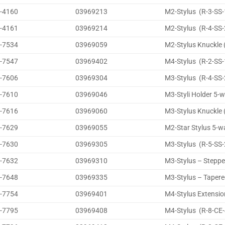
-4160
03969213
M2-Stylus (R-3-SS-
-4161
03969214
M2-Stylus (R-4-SS-
-7534
03969059
M2-Stylus Knuckle 
-7547
03969402
M4-Stylus (R-2-SS-
-7606
03969304
M3-Stylus (R-4-SS-
-7610
03969046
M3-Styli Holder 5-
-7616
03969060
M3-Stylus Knuckle 
-7629
03969055
M2-Star Stylus 5-w
-7630
03969305
M3-Stylus (R-5-SS-
-7632
03969310
M3-Stylus – Steppe
-7648
03969335
M3-Stylus – Tapere
-7754
03969401
M4-Stylus Extensio
-7795
03969408
M4-Stylus (R-8-CE-