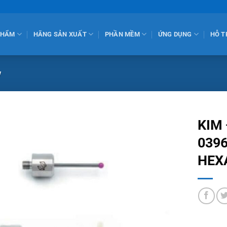
PHẨM
HÃNG SẢN XUẤT
PHẦN MỀM
ỨNG DỤNG
HỖ T
w
KIM
0396
HEX