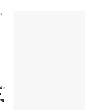
o
 đo
u
ứng