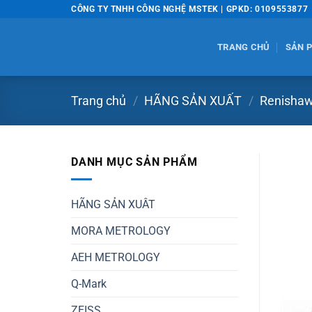
Bỏ
CÔNG TY TNHH CÔNG NGHỆ MSTEK | GPKD: 0109553877
qua
nội
TRANG CHỦ
SẢN 
dung
Trang chủ
/
HÃNG SẢN XUẤT
/
Renisha
DANH MỤC SẢN PHẨM
HÃNG SẢN XUÂT
MORA METROLOGY
AEH METROLOGY
Q-Mark
ZEISS