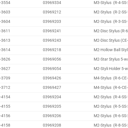
-3554
03969334
M3-Stylus (R-4-SS-
-3603
03969212
M2-Stylus (R-2-SS-
-3604
03969203
M2-Stylus (R-3-SS-
-3611
03969241
M2-Disc Stylus (R-
-3613
03969243
M2-Disc Stylus (CE
-3614
03969218
M2-Hollow Ball Sty
-3626
03969056
M2-Star Stylus 5-w
-3627
03969054
M2-Styli Holder 5-w
-3709
03969426
M4-Stylus (R-6-CE-
-3712
03969427
M4-Stylus (R-6-CE-
-4154
03969204
M2-Stylus (R-4-SS-
-4155
03969205
M2-Stylus (R-5-SS-
-4156
03969206
M2-Stylus (R-6-SS-
-4158
03969208
M2-Stylus (R-8-SS-