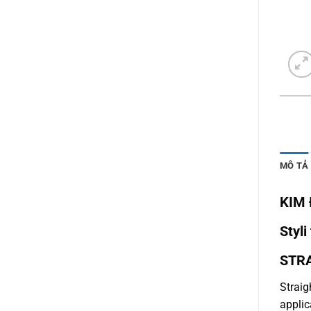
MÔ TẢ
KIM 
Styli
STR
Straig
applic