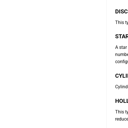
DISC
This t
STAR
A star
number
conﬁgu
CYLI
Cylind
HOL
This t
reduce