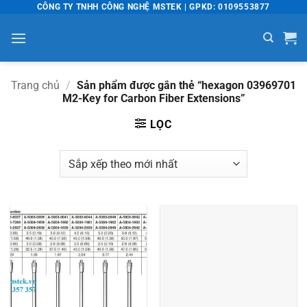
Bỏ
CÔNG TY TNHH CÔNG NGHỆ MSTEK | GPKD: 0109553877
qua
nội
dung
Trang chủ
/
Sản phẩm được gắn thẻ “hexagon 03969701
M2-Key for Carbon Fiber Extensions”
LỌC