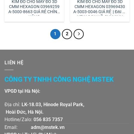
KIM ĐO CHO MÁY ĐO 3D
KIM ĐO CHO MÁY ĐO 3D
CMM HEXAGON 03969259
CMM HEXAGON 03969430
A-5000-8663 GIÁ RẺ CHÍNH
A-5003-0046 GIÁ RẺ :| ĐẠI LÝ
HÃNG
HEXAGON HỒ CHÍ MINH
1
2
LIÊN HỆ
CÔNG TY TNHH CÔNG NGHỆ MSTEK
VPGD tại Hà Nội:
Địa chỉ:
LK-18.03, Hinode Royal Park,
Hoài Đức, Hà Nội.
Hotline/Zalo:
056 835 7357
Email:
adm@mstek.vn