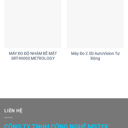
MÁY ĐO ĐỘ NHÁM BỀ MẶT
Máy Đo 2.5D AutoVision Tự
SRT-9000S METROLOGY
Động
LIÊN HỆ
CÔNG TY TNHH CÔNG NGHỆ MSTEK