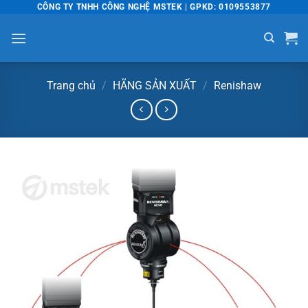
Bỏ
CÔNG TY TNHH CÔNG NGHỆ MSTEK | GPKD: 0109553877
qua
nội
dung
Trang chủ
/
HÃNG SẢN XUẤT
/
Renishaw