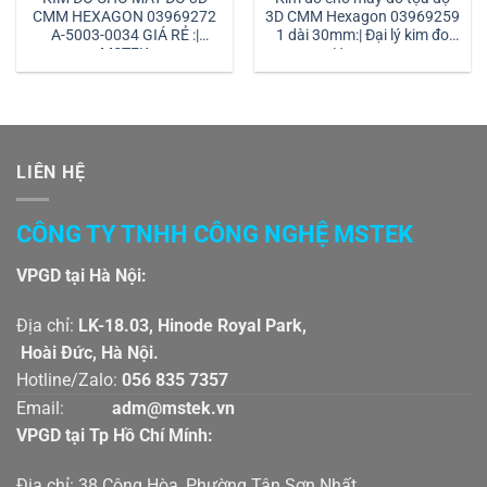
CMM HEXAGON 03969272
3D CMM Hexagon 03969259
A-5003-0034 GIÁ RẺ :|
1 dài 30mm:| Đại lý kim đo
MSTEK
Hexagon
LIÊN HỆ
CÔNG TY TNHH CÔNG NGHỆ MSTEK
VPGD tại Hà Nội:
Địa chỉ:
LK-18.03, Hinode Royal Park,
Hoài Đức, Hà Nội.
Hotline/Zalo:
056 835 7357
Email:
adm@mstek.vn
VPGD tại Tp Hồ Chí Mính:
Địa chỉ: 38 Cộng Hòa, Phường Tân Sơn Nhất,