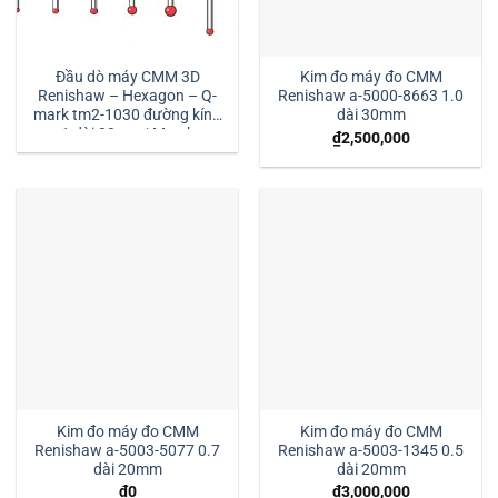
Đầu dò máy CMM 3D
Kim đo máy đo CMM
Renishaw – Hexagon – Q-
Renishaw a-5000-8663 1.0
mark tm2-1030 đường kính
dài 30mm
1 dài 30mm:| Mstek
₫
2,500,000
Technology
Kim đo máy đo CMM
Kim đo máy đo CMM
Renishaw a-5003-5077 0.7
Renishaw a-5003-1345 0.5
dài 20mm
dài 20mm
₫
0
₫
3,000,000