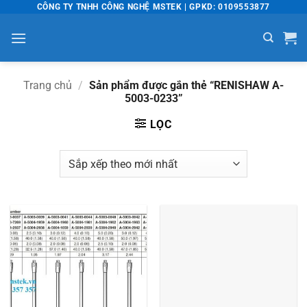
Bỏ
CÔNG TY TNHH CÔNG NGHỆ MSTEK | GPKD: 0109553877
qua
nội
dung
Trang chủ
/
Sản phẩm được gắn thẻ “RENISHAW A-
5003-0233”
LỌC