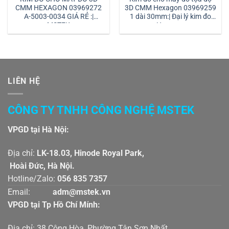
CMM HEXAGON 03969272
3D CMM Hexagon 03969259
A-5003-0034 GIÁ RẺ :|
1 dài 30mm:| Đại lý kim đo
MSTEK
Hexagon
LIÊN HỆ
CÔNG TY TNHH CÔNG NGHỆ MSTEK
VPGD tại Hà Nội:
Địa chỉ:
LK-18.03, Hinode Royal Park,
Hoài Đức, Hà Nội.
Hotline/Zalo:
056 835 7357
Email:
adm@mstek.vn
VPGD tại Tp Hồ Chí Mính:
Địa chỉ: 38 Cộng Hòa, Phường Tân Sơn Nhất,