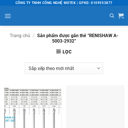
Bỏ
CÔNG TY TNHH CÔNG NGHỆ MSTEK | GPKD: 0109553877
qua
nội
dung
Trang chủ
/
Sản phẩm được gắn thẻ “RENISHAW A-
5003-2932”
LỌC