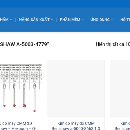
PHẨM
HÃNG SẢN XUẤT
PHẦN MỀM
ỨNG DỤNG
HỖ T
ISHAW A-5003-4779”
Hiển thị tất cả 1
u dò máy CMM 3D
Kim đo máy đo CMM
Kim 
haw – Hexagon – Q-
Renishaw a-5000-8663 1.0
Renisha