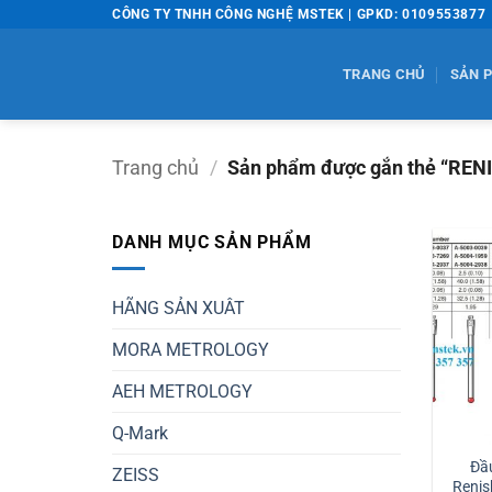
Bỏ
CÔNG TY TNHH CÔNG NGHỆ MSTEK | GPKD: 0109553877
qua
nội
TRANG CHỦ
SẢN 
dung
Trang chủ
/
Sản phẩm được gắn thẻ “REN
DANH MỤC SẢN PHẨM
HÃNG SẢN XUÂT
MORA METROLOGY
AEH METROLOGY
Q-Mark
Đầ
ZEISS
Renis