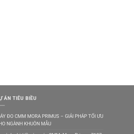
Ự ÁN TIÊU BIỀU
ÁY ĐO CMM MORA PRIMUS – GIẢI PHÁP TỐI ƯU
HO NGÀNH KHUÔN MẪU