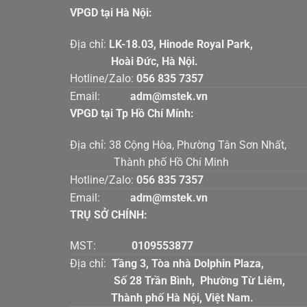
VPGD tại Hà Nội:
Địa chỉ:
LK-18.03, Hinode Royal Par
Hoài Đức, Hà Nội.
Hotline/Zalo:
056 835 7357
Email:
adm@mstek.vn
VPGD tại Tp Hồ Chí Mính:
Địa chỉ: 38 Cộng Hòa, Phường Tân Sơn Nhấ
Thành phố Hồ Chí Minh
Hotline/Zalo:
056 835 7357
Email:
adm@mstek.vn
TRỤ SỞ CHÍNH:
MST:
0109553877
Địa chỉ:
Tầng 3, Tòa nhà Dolphin Plaz
Số 28 Trần Bình, Phường Từ Liê
Thành phố Hà Nội, Việt Nam.