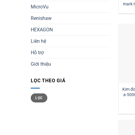
mark tm2-1030 đường kính
MicroVu
1 
Renishaw
HEXAGON
Liên hệ
Hỗ trợ
Giới thiệu
LỌC THEO GIÁ
Kim đ
a-500
Giá
Giá
LỌC
tối
tối
thiểu
đa