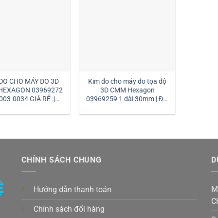
ĐO CHO MÁY ĐO 3D
Kim đo cho máy đo tọa độ
HEXAGON 03969272
3D CMM Hexagon
003-0034 GIÁ RẺ :|
03969259 1 dài 30mm:| Đại
MSTEK
lý kim đo Hexagon
CHÍNH SÁCH CHUNG
D
Ệ
M
Hướng dẫn thanh toán
C
Chính sách đổi hàng