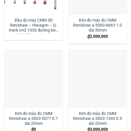
Đầu dò máy CMM 3D
Kim đo máy đo CMM
Renishaw – Hexagon – Q-
Renishaw a-5000-8663 1.0
mark tm2-1030 đường kính
dài 30mm
1 dài 30mm:| Mstek
₫
2,500,000
Technology
Kim đo máy đo CMM
Kim đo máy đo CMM
Renishaw a-5003-5077 0.7
Renishaw a-5003-1345 0.5
dài 20mm
dài 20mm
₫
0
₫
3,000,000