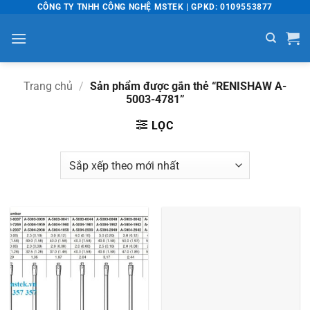
Bỏ
CÔNG TY TNHH CÔNG NGHỆ MSTEK | GPKD: 0109553877
qua
nội
dung
Trang chủ
/
Sản phẩm được gắn thẻ “RENISHAW A-
5003-4781”
LỌC