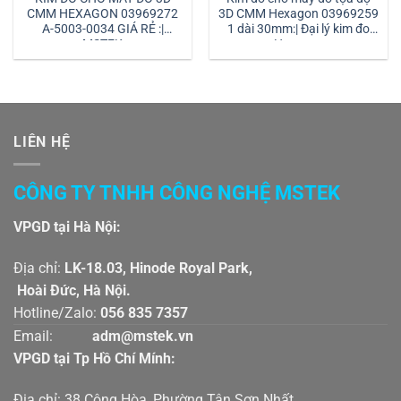
CMM HEXAGON 03969272
3D CMM Hexagon 03969259
A-5003-0034 GIÁ RẺ :|
1 dài 30mm:| Đại lý kim đo
MSTEK
Hexagon
LIÊN HỆ
CÔNG TY TNHH CÔNG NGHỆ MSTEK
VPGD tại Hà Nội:
Địa chỉ:
LK-18.03, Hinode Royal Park,
Hoài Đức, Hà Nội.
Hotline/Zalo:
056 835 7357
Email:
adm@mstek.vn
VPGD tại Tp Hồ Chí Mính:
Địa chỉ: 38 Cộng Hòa, Phường Tân Sơn Nhất,