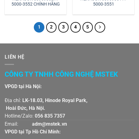
5000-3552 CHÍNH HÃNG
5000-3551
1
2
3
4
5
LIÊN HỆ
CÔNG TY TNHH CÔNG NGHỆ MSTEK
VPGD tại Hà Nội:
Địa chỉ:
LK-18.03, Hinode Royal Park,
Hoài Đức, Hà Nội.
Hotline/Zalo:
056 835 7357
Email:
adm@mstek.vn
VPGD tại Tp Hồ Chí Mính: