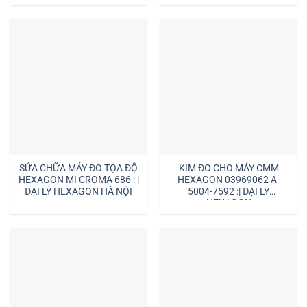
SỬA CHỮA MÁY ĐO TỌA ĐỘ
KIM ĐO CHO MÁY CMM
HEXAGON MI CROMA 686 : |
HEXAGON 03969062 A-
ĐẠI LÝ HEXAGON HÀ NỘI
5004-7592 :| ĐẠI LÝ
HEXAGON