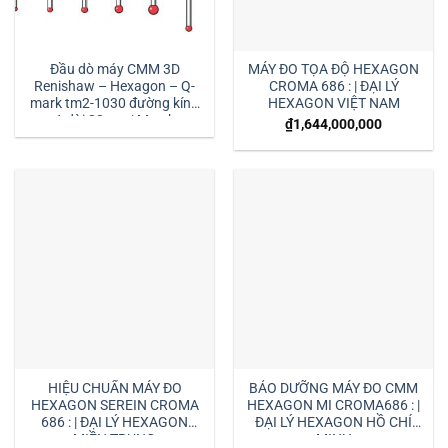
Đầu dò máy CMM 3D
MÁY ĐO TỌA ĐỘ HEXAGON
Renishaw – Hexagon – Q-
CROMA 686 : | ĐẠI LÝ
mark tm2-1030 đường kính
HEXAGON VIỆT NAM
1 dài 30mm:| Mstek
₫
1,644,000,000
Technology
HIỆU CHUẨN MÁY ĐO
BẢO DƯỠNG MÁY ĐO CMM
HEXAGON SEREIN CROMA
HEXAGON MI CROMA686 : |
686 : | ĐẠI LÝ HEXAGON
ĐẠI LÝ HEXAGON HỒ CHÍ
MIỀN TRUNG
MINH