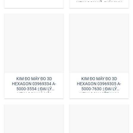
HEXAGON HỒ CHÍ MINH
KIM ĐO MÁY ĐO 3D
KIM ĐO MÁY ĐO 3D
HEXAGON 03969334 A-
HEXAGON 03969305 A-
5000-3554 :| ĐẠI LÝ
5000-7630 :| ĐẠI LÝ
HEXAGON HÀ NỘI
HEXAGON VIỆT NAM