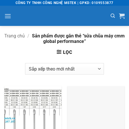
Bỏ
CÔNG TY TNHH CÔNG NGHỆ MSTEK | GPKD: 0109553877
qua
nội
dung
Trang chủ
/
Sản phẩm được gắn thẻ “sửa chũa máy cmm
global performance”
LỌC