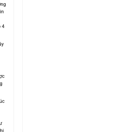
ờng
in
 4
áy
ược
ng
rúc
ư
hi