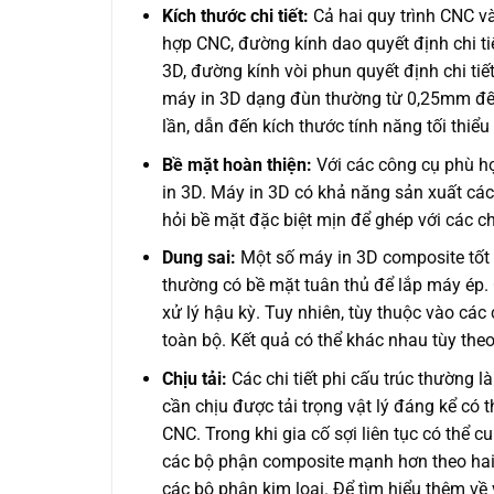
Kích thước chi tiết:
Cả hai quy trình CNC và
hợp CNC, đường kính dao quyết định chi tiế
3D, đường kính vòi phun quyết định chi tiế
máy in 3D dạng đùn thường từ 0,25mm đến 
lần, dẫn đến kích thước tính năng tối thi
Bề mặt hoàn thiện:
Với các công cụ phù h
in 3D. Máy in 3D có khả năng sản xuất các c
hỏi bề mặt đặc biệt mịn để ghép với các ch
Dung sai:
Một số máy in 3D composite tốt n
thường có bề mặt tuân thủ để lắp máy ép. 
xử lý hậu kỳ. Tuy nhiên, tùy thuộc vào các c
toàn bộ. Kết quả có thể khác nhau tùy theo 
Chịu tải:
Các chi tiết phi cấu trúc thường l
cần chịu được tải trọng vật lý đáng kể có 
CNC. Trong khi gia cố sợi liên tục có thể 
các bộ phận composite mạnh hơn theo hai t
các bộ phận kim loại. Để tìm hiểu thêm về