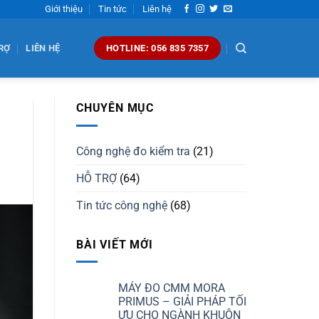
Giới thiệu
Tin tức
Liên hệ
RỢ
LIÊN HỆ
HOTLINE: 056 835 7357
CHUYÊN MỤC
Công nghệ đo kiểm tra
(21)
HỖ TRỢ
(64)
Tin tức công nghệ
(68)
BÀI VIẾT MỚI
MÁY ĐO CMM MORA
PRIMUS – GIẢI PHÁP TỐI
ƯU CHO NGÀNH KHUÔN