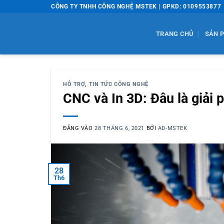
Bỏ
CÔNG TY TNHH CÔNG NGHỆ MSTEK | GPKD: 0109553877
qua
nội
TRANG CHỦ
SẢN 
dung
HỖ TRỢ
,
TIN TỨC CÔNG NGHỆ
CNC và In 3D: Đâu là giải p
ĐĂNG VÀO
28 THÁNG 6, 2021
BỞI
AD-MSTEK
28
Th6