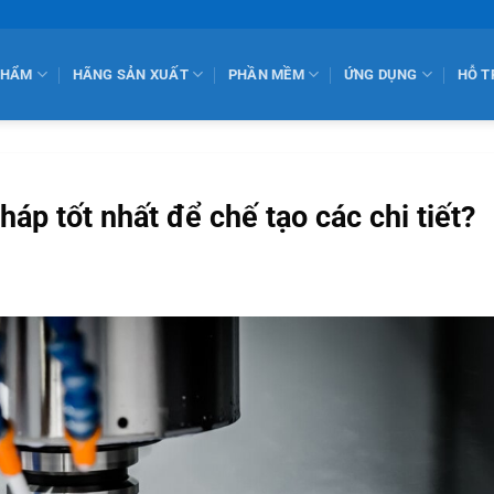
PHẨM
HÃNG SẢN XUẤT
PHẦN MỀM
ỨNG DỤNG
HỖ T
háp tốt nhất để chế tạo các chi tiết?