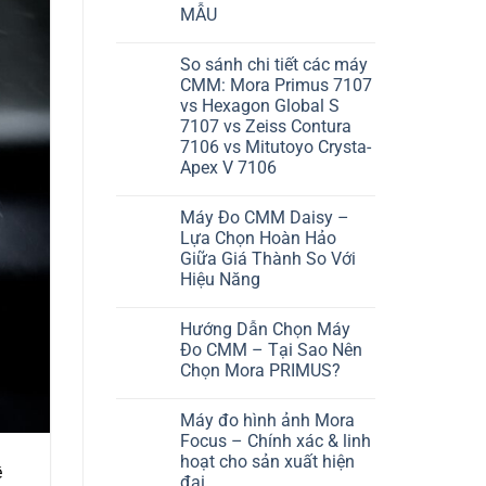
MẪU
Không
có
So sánh chi tiết các máy
bình
luận
CMM: Mora Primus 7107
ở
vs Hexagon Global S
MÁY
ĐO
7107 vs Zeiss Contura
CMM
7106 vs Mitutoyo Crysta-
MORA
PRIMUS
Apex V 7106
–
Không
GIẢI
có
PHÁP
Máy Đo CMM Daisy –
bình
TỐI
luận
ƯU
Lựa Chọn Hoàn Hảo
ở
CHO
Giữa Giá Thành So Với
So
NGÀNH
sánh
KHUÔN
Hiệu Năng
chi
MẪU
tiết
Không
các
có
Hướng Dẫn Chọn Máy
máy
bình
CMM:
luận
Đo CMM – Tại Sao Nên
ở
Mora
Chọn Mora PRIMUS?
Máy
Primus
Đo
7107
Không
CMM
vs
có
Daisy
Hexagon
Máy đo hình ảnh Mora
bình
–
Global
luận
Focus – Chính xác & linh
Lựa
S
ở
Chọn
7107
hoạt cho sản xuất hiện
Hướng
ề
Hoàn
vs
Dẫn
đại
Hảo
Zeiss