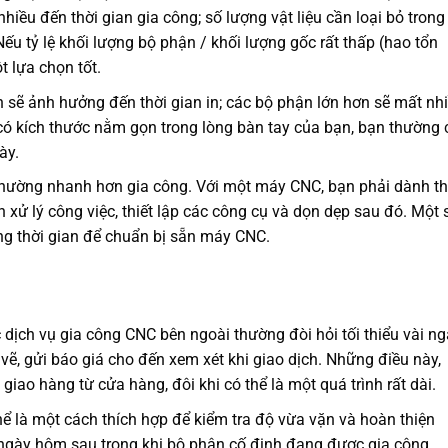
ều đến thời gian gia công; số lượng vật liệu cần loại bỏ trong
Nếu tỷ lệ khối lượng bộ phận / khối lượng gốc rất thấp (hao tổn
ột lựa chọn tốt.
n sẽ ảnh hưởng đến thời gian in; các bộ phận lớn hơn sẽ mất nh
có kích thước nằm gọn trong lòng bàn tay của bạn, bạn thường 
ày.
thường nhanh hơn gia công. Với một máy CNC, bạn phải dành th
h xử lý công việc, thiết lập các công cụ và dọn dẹp sau đó. Một 
ảng thời gian để chuẩn bị sẵn máy CNC.
 dịch vụ gia công CNC bên ngoài thường đòi hỏi tối thiểu vài ng
 vẽ, gửi báo giá cho đến xem xét khi giao dịch. Những điều này,
giao hàng từ cửa hàng, đôi khi có thể là một quá trình rất dài.
hể là một cách thích hợp để kiểm tra độ vừa vặn và hoàn thiện
ngày hôm sau trong khi bộ phận cố định đang được gia công.