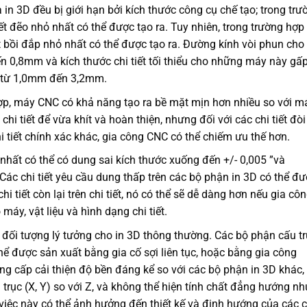
 in 3D đều bị giới hạn bởi kích thước công cụ chế tạo; trong trư
t đẽo nhỏ nhất có thể được tạo ra. Tuy nhiên, trong trường hợp 
t bồi đắp nhỏ nhất có thể được tạo ra. Đường kính vòi phun cho
0,8mm và kích thước chi tiết tối thiểu cho những máy này gấp
ểu từ 1,0mm đến 3,2mm.
ợp, máy CNC có khả năng tạo ra bề mặt mịn hơn nhiều so với m
hi tiết để vừa khít và hoàn thiện, nhưng đối với các chi tiết đòi
i tiết chính xác khác, gia công CNC có thể chiếm ưu thế hơn.
hất có thể có dung sai kích thước xuống đến +/- 0,005 ”và
Các chi tiết yêu cầu dung thấp trên các bộ phận in 3D có thể đ
hi tiết còn lại trên chi tiết, nó có thể sẽ dễ dàng hơn nếu gia cô
máy, vật liệu và hình dạng chi tiết.
à đối tượng lý tưởng cho in 3D thông thường. Các bộ phận cấu t
thể được sản xuất bằng gia cố sợi liên tục, hoặc bằng gia công
cung cấp cải thiện độ bền đáng kể so với các bộ phận in 3D khác,
rục (X, Y) so với Z, và không thể hiện tính chất đẳng hướng nh
 việc này có thể ảnh hưởng đến thiết kế và định hướng của các c