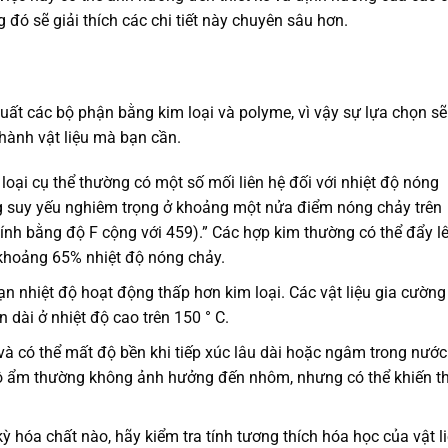
rong đó sẽ giải thích các chi tiết này chuyên sâu hơn.
uất các bộ phận bằng kim loại và polyme, vì vậy sự lựa chọn sẽ
hành vật liệu mà bạn cần.
oại cụ thể thường có một số mối liên hệ đối với nhiệt độ nóng
g suy yếu nghiêm trọng ở khoảng một nửa điểm nóng chảy trên
tính bằng độ F cộng với 459).” Các hợp kim thường có thể đẩy l
 khoảng 65% nhiệt độ nóng chảy.
hạn nhiệt độ hoạt động thấp hơn kim loại. Các vật liệu gia cường
dài ở nhiệt độ cao trên 150 ° C.
à có thể mất độ bền khi tiếp xúc lâu dài hoặc ngâm trong nước
Độ ẩm thường không ảnh hưởng đến nhôm, nhưng có thể khiến t
kỳ hóa chất nào, hãy kiểm tra tính tương thích hóa học của vật l