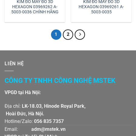
KIM ĐO MÁY ĐO 3D
KIM ĐO MÁY ĐO 3D
HEXAGON 03969262 A-
HEXAGON 03969261 A-
5003-0036 CHÍNH HÃNG
5003-0035
1
2
LIÊN HỆ
CÔNG TY TNHH CÔNG NGHỆ MSTEK
VPGD tại Hà Nội:
Địa chỉ:
LK-18.03, Hinode Royal Park,
Hoài Đức, Hà Nội.
Hotline/Zalo:
056 835 7357
Email:
adm@mstek.vn