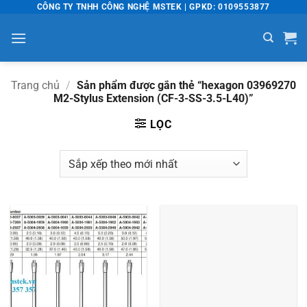
Bỏ
CÔNG TY TNHH CÔNG NGHỆ MSTEK | GPKD: 0109553877
qua
nội
dung
Trang chủ
/
Sản phẩm được gắn thẻ “hexagon 03969270
M2-Stylus Extension (CF-3-SS-3.5-L40)”
LỌC