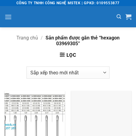
Bỏ
CÔNG TY TNHH CÔNG NGHỆ MSTEK | GPKD: 0109553877
qua
nội
dung
Trang chủ
/
Sản phẩm được gắn thẻ “hexagon
03969305”
LỌC