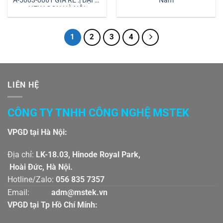
A-5003-0061 GIÁ RẺ :| ĐẠI LÝ
Nam
HEXAGON HÀ NỘI
1
2
3
4
LIÊN HỆ
CÔNG TY TNHH CÔNG NGHỆ MSTEK
VPGD tại Hà Nội:
Địa chỉ:
LK-18.03, Hinode Royal Park,
Hoài Đức, Hà Nội.
Hotline/Zalo:
056 835 7357
Email:
adm@mstek.vn
VPGD tại Tp Hồ Chí Mính: