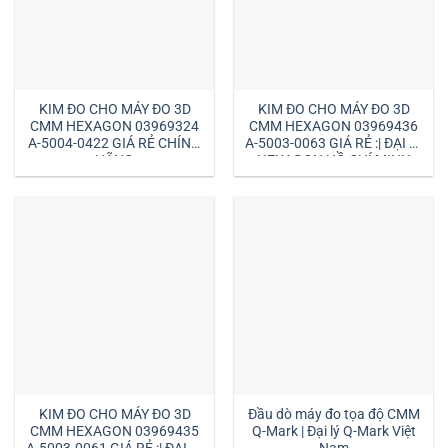
KIM ĐO CHO MÁY ĐO 3D
KIM ĐO CHO MÁY ĐO 3D
CMM HEXAGON 03969324
CMM HEXAGON 03969436
A-5004-0422 GIÁ RẺ CHÍNH
A-5003-0063 GIÁ RẺ :| ĐẠI LÝ
HÃNG
HEXAGON HỒ CHÍ MINH
KIM ĐO CHO MÁY ĐO 3D
Đầu dò máy đo tọa độ CMM
CMM HEXAGON 03969435
Q-Mark | Đại lý Q-Mark Việt