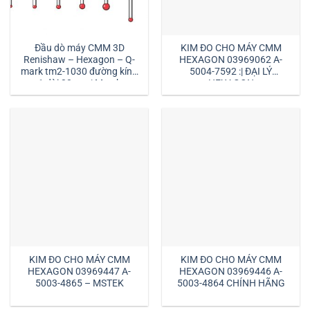
Đầu dò máy CMM 3D
KIM ĐO CHO MÁY CMM
Renishaw – Hexagon – Q-
HEXAGON 03969062 A-
mark tm2-1030 đường kính
5004-7592 :| ĐẠI LÝ
1 dài 30mm:| Mstek
HEXAGON
Technology
KIM ĐO CHO MÁY CMM
KIM ĐO CHO MÁY CMM
HEXAGON 03969447 A-
HEXAGON 03969446 A-
5003-4865 – MSTEK
5003-4864 CHÍNH HÃNG