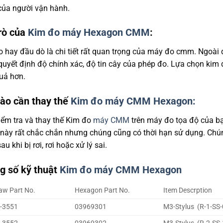
của người vận hành.
trò của
Kim đo máy Hexagon CMM
:
 hay đầu dò là chi tiết rất quan trọng của máy đo cmm. Ngoài
quyết định độ chính xác, độ tin cây của phép đo. Lựa chọn kim
uả hơn.
nào cần thay thế
Kim đo máy CMM Hexagon:
iểm tra và thay thế Kim đo
máy CMM
trên máy đo tọa độ của bạ
ày rất chắc chắn nhưng chúng cũng có thời hạn sử dụng. Chúng
au khi bị rơi, rơi hoặc xử lý sai.
g số kỹ thuật
Kim đo máy CMM Hexagon
aw Part No.
Hexagon Part No.
Item Descrption
-3551
03969301
M3-Stylus (R-1-SS-