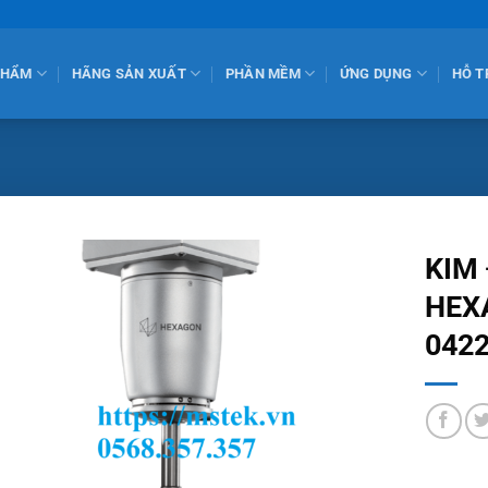
PHẨM
HÃNG SẢN XUẤT
PHẦN MỀM
ỨNG DỤNG
HỖ T
KIM
HEX
0422