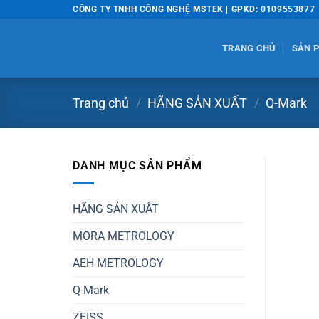
Bỏ
CÔNG TY TNHH CÔNG NGHỆ MSTEK | GPKD: 0109553877
qua
nội
TRANG CHỦ
SẢN 
dung
Trang chủ
/
HÃNG SẢN XUẤT
/
Q-Mark
DANH MỤC SẢN PHẨM
HÃNG SẢN XUÂT
MORA METROLOGY
AEH METROLOGY
Q-Mark
ZEISS