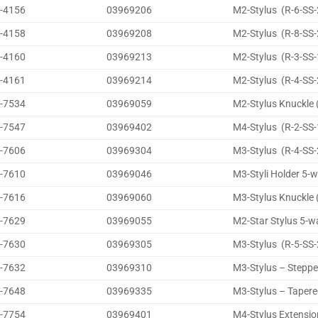
-4156
03969206
M2-Stylus (R-6-SS-
-4158
03969208
M2-Stylus (R-8-SS-
-4160
03969213
M2-Stylus (R-3-SS-
-4161
03969214
M2-Stylus (R-4-SS-
-7534
03969059
M2-Stylus Knuckle 
-7547
03969402
M4-Stylus (R-2-SS-
-7606
03969304
M3-Stylus (R-4-SS-
-7610
03969046
M3-Styli Holder 5-
-7616
03969060
M3-Stylus Knuckle 
-7629
03969055
M2-Star Stylus 5-w
-7630
03969305
M3-Stylus (R-5-SS-
-7632
03969310
M3-Stylus – Steppe
-7648
03969335
M3-Stylus – Tapere
-7754
03969401
M4-Stylus Extensio