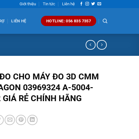
Giới thiệu
Tin tức
Liên hệ
RỢ
LIÊN HỆ
HOTLINE: 056 835 7357
 ĐO CHO MÁY ĐO 3D CMM
AGON 03969324 A-5004-
 GIÁ RẺ CHÍNH HÃNG