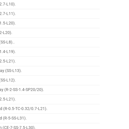
2.7-L10).
2.7-L11).
1.5-L20).
2-L20).
(SS-L8)..
1.4-L19).
2.5-L21).
way (SS-L13).
(SS-L12).
ay (R-2-SS-1.4-SP20/20).
2.5-L21).
d (R-0.5-TC-0.32/0.7-L21).
d (R-5-SS-L31).
n (CE-7-SS-7.5-L30).