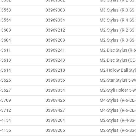
-3552
03969302
M3-Stylus (R-2-SS-
-3553
03969303
M3-Stylus (R-3-SS-
-3554
03969334
M3-Stylus (R-4-SS-
-3603
03969212
M2-Stylus (R-2-SS-
-3604
03969203
M2-Stylus (R-3-SS-
-3611
03969241
M2-Disc Stylus (R-
-3613
03969243
M2-Disc Stylus (CE
-3614
03969218
M2-Hollow Ball Sty
-3626
03969056
M2-Star Stylus 5-w
-3627
03969054
M2-Styli Holder 5-w
-3709
03969426
M4-Stylus (R-6-CE-
-3712
03969427
M4-Stylus (R-6-CE-
-4154
03969204
M2-Stylus (R-4-SS-
-4155
03969205
M2-Stylus (R-5-SS-