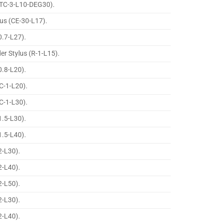
(TC-3-L10-DEG30).
lus (CE-30-L17).
0.7-L27).
er Stylus (R-1-L15).
0.8-L20).
C-1-L20).
C-1-L30).
1.5-L30).
1.5-L40).
2-L30).
2-L40).
2-L50).
2-L30).
2-L40).