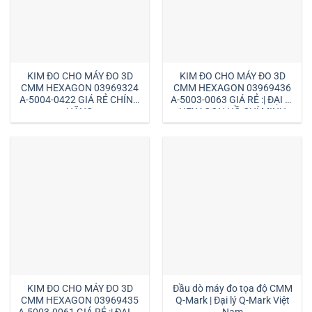
KIM ĐO CHO MÁY ĐO 3D
KIM ĐO CHO MÁY ĐO 3D
CMM HEXAGON 03969324
CMM HEXAGON 03969436
A-5004-0422 GIÁ RẺ CHÍNH
A-5003-0063 GIÁ RẺ :| ĐẠI LÝ
HÃNG
HEXAGON HỒ CHÍ MINH
KIM ĐO CHO MÁY ĐO 3D
Đầu dò máy đo tọa độ CMM
CMM HEXAGON 03969435
Q-Mark | Đại lý Q-Mark Việt