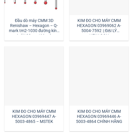
Đầu dò máy CMM 3D
KIM ĐO CHO MÁY CMM
Renishaw – Hexagon – Q-
HEXAGON 03969062 A-
mark tm2-1030 đường kính
5004-7592 :| ĐẠI LÝ
1 dài 30mm:| Mstek
HEXAGON
Technology
KIM ĐO CHO MÁY CMM
KIM ĐO CHO MÁY CMM
HEXAGON 03969447 A-
HEXAGON 03969446 A-
5003-4865 – MSTEK
5003-4864 CHÍNH HÃNG