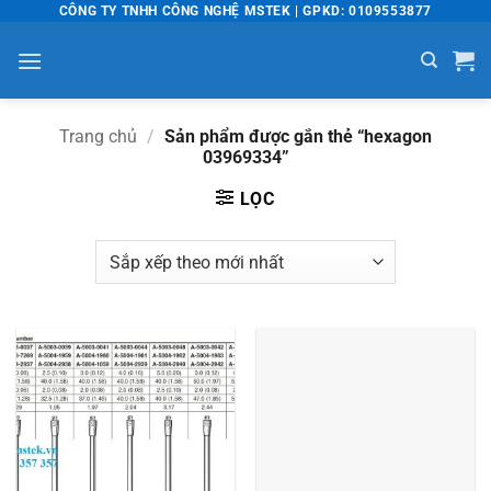
Bỏ
CÔNG TY TNHH CÔNG NGHỆ MSTEK | GPKD: 0109553877
qua
nội
dung
Trang chủ
/
Sản phẩm được gắn thẻ “hexagon
03969334”
LỌC