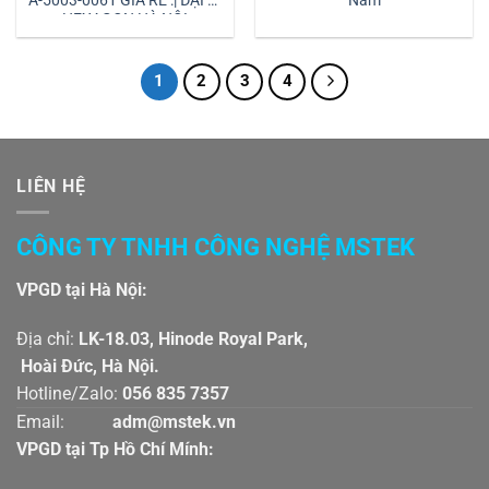
A-5003-0061 GIÁ RẺ :| ĐẠI LÝ
Nam
HEXAGON HÀ NỘI
1
2
3
4
LIÊN HỆ
CÔNG TY TNHH CÔNG NGHỆ MSTEK
VPGD tại Hà Nội:
Địa chỉ:
LK-18.03, Hinode Royal Park,
Hoài Đức, Hà Nội.
Hotline/Zalo:
056 835 7357
Email:
adm@mstek.vn
VPGD tại Tp Hồ Chí Mính: