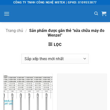
Bỏ
CÔNG TY TNHH CÔNG NGHỆ MSTEK | GPKD: 0109553877
qua
nội
dung
Trang chủ
/
Sản phẩm được gắn thẻ “sửa chữa máy đo
Wenzel”
LỌC