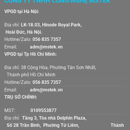
CÔNG TY TNHH CÔNG NGHỆ MSTEK
VPGD tại Hà Nội:
Địa chỉ:
LK-18.03, Hinode Royal Park,
Hoài Đức, Hà Nội.
Hotline/Zalo:
056 835 7357
Email:
adm@mstek.vn
VPGD tại Tp Hồ Chí Mính:
Địa chỉ: 38 Cộng Hòa, Phường Tân Sơn Nhất,
Thành phố Hồ Chí Minh
Hotline/Zalo:
056 835 7357
Email:
adm@mstek.vn
TRỤ SỞ CHÍNH:
MST:
0109553877
Địa chỉ:
Tầng 3, Tòa nhà Dolphin Plaza,
Số 28 Trần Bình, Phường Từ Liêm, Thành