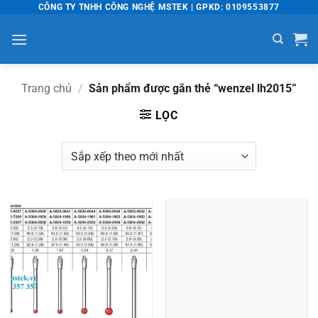
Bỏ
CÔNG TY TNHH CÔNG NGHỆ MSTEK | GPKD: 0109553877
qua
nội
dung
Trang chủ
/
Sản phẩm được gắn thẻ “wenzel lh2015”
LỌC