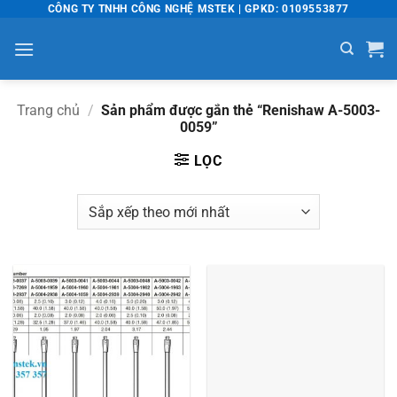
Bỏ
CÔNG TY TNHH CÔNG NGHỆ MSTEK | GPKD: 0109553877
qua
nội
dung
Trang chủ
/
Sản phẩm được gắn thẻ “Renishaw A-5003-
0059”
LỌC