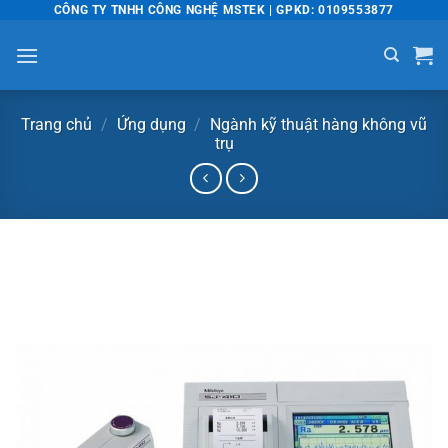
Bỏ
CÔNG TY TNHH CÔNG NGHỆ MSTEK | GPKD: 0109553877
qua
nội
dung
Trang chủ
/
Ứng dụng
/
Ngành kỹ thuật hàng không vũ
trụ