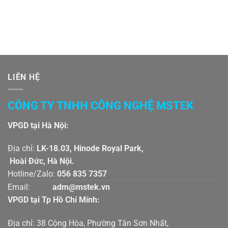
| Đại lý Jaten Việt Nam
3015/3020/3025 | Đại lý
Jaten Việt Nam
LIÊN HỆ
CÔNG TY TNHH CÔNG NGHỆ MSTEK
VPGD tại Hà Nội:
Địa chỉ:
LK-18.03, Hinode Royal Park,
Hoài Đức, Hà Nội.
Hotline/Zalo:
056 835 7357
Email:
adm@mstek.vn
VPGD tại Tp Hồ Chí Mính:
Địa chỉ: 38 Cộng Hòa, Phường Tân Sơn Nhất,