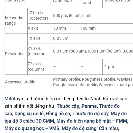
Stand type
Motorized sta
(Optional)
stand
Z1 axis
800 µm, 80 µm, 8 µm
Measuring
(detector)
range
X axis
50 mm
100 mm
X axis
0.05 µm
Z1 axis
0.01 µm (800 µm), 0.001 µm (80 µm), 0.00
Resolution
(detector
Z2 axis
—
—
1 µm
(column)
Primary profile, Roughness profile, Waviness 
Assessed profile
Roughness motif profile, Waviness motif pro
Mitutoyo
là thương hiệu nổi tiếng đến từ Nhật Bản vơi các
sản phẩm nổi tiếng như:
Thước cặp
,
Panme
,
Thước đo
cao
,
Dụng cụ đo lỗ
,
Đồng hồ so
,
Thước đo độ dày
,
Máy đo
tọa độ 3 chiều 3D CMM
,
Máy đo biên dạng bề mặt – FMM,
Máy đo quang học – VMS,
Máy đo độ cứng,
Căn mẫu,