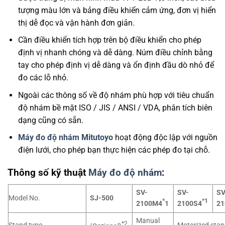
tượng màu lớn và bảng điều khiển cảm ứng, đơn vị hiển
thị dễ đọc và vận hành đơn giản.
Cần điều khiển tích hợp trên bộ điều khiển cho phép
định vị nhanh chóng và dễ dàng. Núm điều chỉnh bằng
tay cho phép định vị dễ dàng và ổn định đầu dò nhỏ để
đo các lỗ nhỏ.
Ngoài các thông số về độ nhám phù hợp với tiêu chuẩn
độ nhám bề mặt ISO / JIS / ANSI / VDA, phân tích biên
dạng cũng có sẵn.
Máy đo độ nhám
Mitutoyo
hoạt động độc lập với nguồn
điện lưới, cho phép bạn thực hiện các phép đo tại chỗ.
Thông số kỹ thuật
Máy đo độ nhám
:
SV-
SV-
SV
Model No.
SJ-500
*
*1
2100M4
1
2100S4
21
Manual
*2