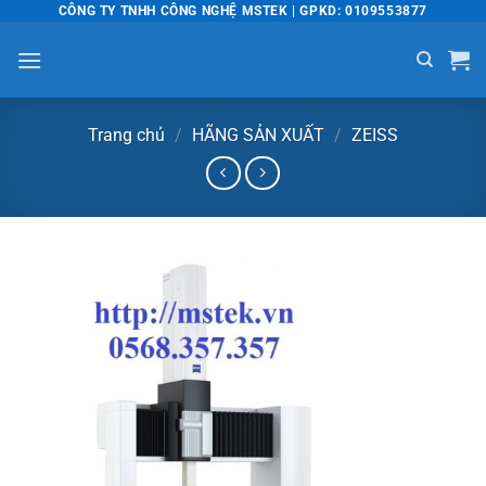
Bỏ
CÔNG TY TNHH CÔNG NGHỆ MSTEK | GPKD: 0109553877
qua
nội
dung
Trang chủ
/
HÃNG SẢN XUẤT
/
ZEISS