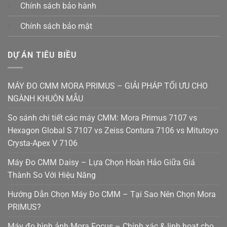
Chính sách bảo hành
Chính sách bảo mật
DỰ ÁN TIÊU BIỀU
MÁY ĐO CMM MORA PRIMUS – GIẢI PHÁP TỐI ƯU CHO
NGÀNH KHUÔN MẪU
So sánh chi tiết các máy CMM: Mora Primus 7107 vs
Hexagon Global S 7107 vs Zeiss Contura 7106 vs Mitutoyo
Crysta-Apex V 7106
Máy Đo CMM Daisy – Lựa Chọn Hoàn Hảo Giữa Giá
Thành So Với Hiệu Năng
Hướng Dẫn Chọn Máy Đo CMM – Tại Sao Nên Chọn Mora
PRIMUS?
Máy đo hình ảnh Mora Focus – Chính xác & linh hoạt cho