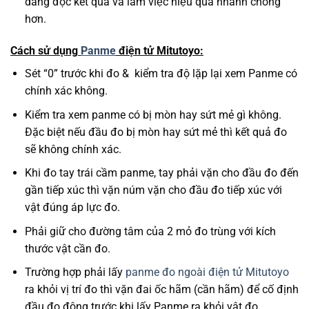
dàng đọc kết quả và làm việc hiệu quả nhanh chóng
hơn.
Cách sử dụng
Panme
điện tử Mitutoyo:
Sét “0” trước khi đo & kiểm tra độ lặp lại xem Panme có
chính xác không.
Kiểm tra xem panme có bị mòn hay sứt mẻ gì không.
Đặc biệt nếu đầu đo bị mòn hay sứt mẻ thì kết quả đo
sẽ không chính xác.
Khi đo tay trái cầm panme, tay phải vặn cho đầu đo đến
gần tiếp xúc thì vặn núm vặn cho đầu đo tiếp xúc với
vật đúng áp lực đo.
Phải giữ cho đường tâm của 2 mỏ đo trùng với kích
thước vật cần đo.
Trường hợp phải lấy
panme đo ngoài điện tử Mitutoyo
ra khỏi vị trí đo thì vặn đai ốc hãm (cần hãm) để cố định
đầu đo động trước khi lấy Panme ra khỏi vật đo.