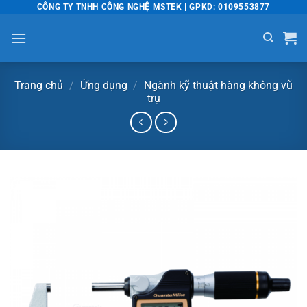
Bỏ
CÔNG TY TNHH CÔNG NGHỆ MSTEK | GPKD: 0109553877
qua
nội
dung
Trang chủ
/
Ứng dụng
/
Ngành kỹ thuật hàng không vũ
trụ