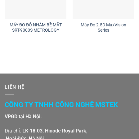
MÁY ĐO ĐỘ NHÁM BỀ MẶT
Máy Đo 2.5D MaxVision
SRT-9000S METROLOGY
Series
LIÊN HỆ
CÔNG TY TNHH CÔNG NGHỆ MSTEK
VPGD tại Hà Nội:
Địa chỉ:
LK-18.03, Hinode Royal Park,
Hoài Đức, Hà Nội.