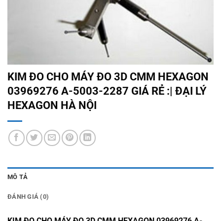
KIM ĐO CHO MÁY ĐO 3D CMM HEXAGON
03969276 A-5003-2287 GIÁ RẺ :| ĐẠI LÝ
HEXAGON HÀ NỘI
MÔ TẢ
ĐÁNH GIÁ (0)
KIM ĐO CHO MÁY ĐO 3D CMM HEXAGON 03969276 A-