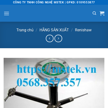
Bỏ
CÔNG TY TNHH CÔNG NGHỆ MSTEK | GPKD: 0109553877
qua
nội
dung
Trang chủ
/
HÃNG SẢN XUẤT
/
Renishaw