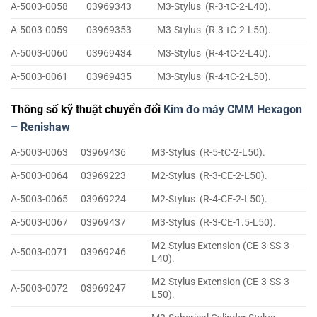
A-5003-0058
03969343
M3-Stylus (R-3-tC-2-L40).
A-5003-0059
03969353
M3-Stylus (R-3-tC-2-L50).
A-5003-0060
03969434
M3-Stylus (R-4-tC-2-L40).
A-5003-0061
03969435
M3-Stylus (R-4-tC-2-L50).
Thông số kỹ thuật chuyển đổi
Kim đo máy CMM Hexagon
– Renishaw
A-5003-0063
03969436
M3-Stylus (R-5-tC-2-L50).
A-5003-0064
03969223
M2-Stylus (R-3-CE-2-L50).
A-5003-0065
03969224
M2-Stylus (R-4-CE-2-L50).
A-5003-0067
03969437
M3-Stylus (R-3-CE-1.5-L50).
M2-Stylus Extension (CE-3-SS-3-
A-5003-0071
03969246
L40).
M2-Stylus Extension (CE-3-SS-3-
A-5003-0072
03969247
L50).