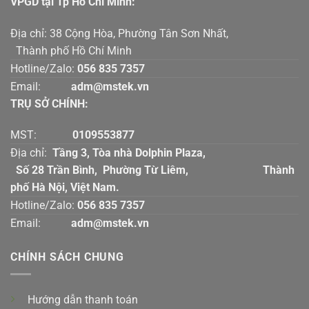
VPGD tại Tp Hồ Chí Mính:
Địa chỉ: 38 Cộng Hòa, Phường Tân Sơn Nhất,
Thành phố Hồ Chí Minh
Hotline/Zalo:
056 835 7357
Email:
adm@mstek.vn
TRỤ SỞ CHÍNH:
MST:
0109553877
Địa chỉ:
Tầng 3, Tòa nhà Dolphin Plaza,
Số 28 Trần Bình, Phường Từ Liêm, Thành
phố Hà Nội, Việt Nam.
Hotline/Zalo:
056 835 7357
Email:
adm@mstek.vn
CHÍNH SÁCH CHUNG
Hướng dẫn thanh toán