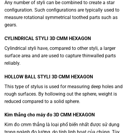
Any number of styli can be combined to create a star
conﬁguration. Such conﬁgurations are typically used to
measure rotational symmetrical toothed parts such as
gears.
CYLINDRICAL STYLI
3D CMM HEXAGON
Cylindrical styli have, compared to other styli, a larger
surface area and are used to capture thinwalled parts
reliably.
HOLLOW BALL STYLI
3D CMM HEXAGON
This type of stylus is used for measuring deep holes and
rough surfaces. By hollowing out the sphere, weight is
reduced compared to a solid sphere.
Kim thẳng cho máy đo 3D CMM HEXAGON
Kim đo cmm thẳng là loại phổ biến nhất được sử dụng
trong ngành đo lường, do tính linh hoạt của chúng. Tùy