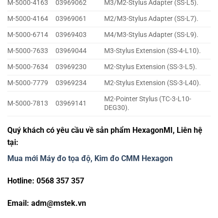
M-5000-4163
03969062
M3/M2-Stylus Adapter (SS-L5).
M-5000-4164
03969061
M2/M3-Stylus Adapter (SS-L7).
M-5000-6714
03969403
M4/M3-Stylus Adapter (SS-L9).
M-5000-7633
03969044
M3-Stylus Extension (SS-4-L10).
M-5000-7634
03969230
M2-Stylus Extension (SS-3-L5).
M-5000-7779
03969234
M2-Stylus Extension (SS-3-L40).
M2-Pointer Stylus (TC-3-L10-
M-5000-7813
03969141
DEG30).
Quý khách có yêu cầu về sản phẩm HexagonMI, Liên hệ
tại:
Mua mới Máy đo tọa độ, Kim đo CMM Hexagon
Hotline: 0568 357 357
Email:
adm@mstek.vn