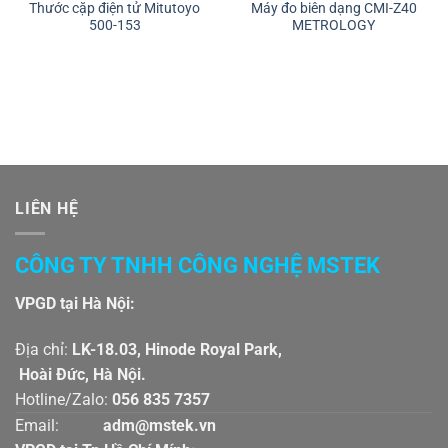
Thước cặp điện tử Mitutoyo
Máy đo biên dạng CMI-Z40
500-153
METROLOGY
LIÊN HỆ
CÔNG TY TNHH CÔNG NGHỆ MSTEK
VPGD tại Hà Nội:
Địa chỉ:
LK-18.03, Hinode Royal Park,
Hoài Đức, Hà Nội.
Hotline/Zalo:
056 835 7357
Email:
adm@mstek.vn