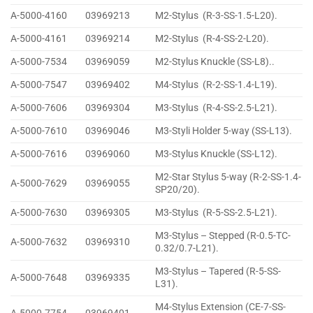
A-5000-4160
03969213
M2-Stylus (R-3-SS-1.5-L20).
A-5000-4161
03969214
M2-Stylus (R-4-SS-2-L20).
A-5000-7534
03969059
M2-Stylus Knuckle (SS-L8)..
A-5000-7547
03969402
M4-Stylus (R-2-SS-1.4-L19).
A-5000-7606
03969304
M3-Stylus (R-4-SS-2.5-L21).
A-5000-7610
03969046
M3-Styli Holder 5-way (SS-L13).
A-5000-7616
03969060
M3-Stylus Knuckle (SS-L12).
M2-Star Stylus 5-way (R-2-SS-1.4-
A-5000-7629
03969055
SP20/20).
A-5000-7630
03969305
M3-Stylus (R-5-SS-2.5-L21).
M3-Stylus – Stepped (R-0.5-TC-
A-5000-7632
03969310
0.32/0.7-L21).
M3-Stylus – Tapered (R-5-SS-
A-5000-7648
03969335
L31).
M4-Stylus Extension (CE-7-SS-