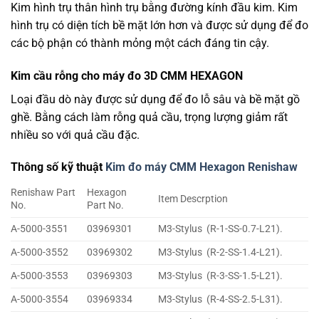
Kim hình trụ thân hình trụ bằng đường kính đầu kim. Kim
hình trụ có diện tích bề mặt lớn hơn và được sử dụng để đo
các bộ phận có thành mỏng một cách đáng tin cậy.
Kim cầu rỗng cho máy đo 3D CMM HEXAGON
Loại đầu dò này được sử dụng để đo lỗ sâu và bề mặt gồ
ghề. Bằng cách làm rỗng quả cầu, trọng lượng giảm rất
nhiều so với quả cầu đặc.
Thông số kỹ thuật
Kim đo máy CMM Hexagon Renishaw
Renishaw Part
Hexagon
Item Descrption
No.
Part No.
A-5000-3551
03969301
M3-Stylus (R-1-SS-0.7-L21).
A-5000-3552
03969302
M3-Stylus (R-2-SS-1.4-L21).
A-5000-3553
03969303
M3-Stylus (R-3-SS-1.5-L21).
A-5000-3554
03969334
M3-Stylus (R-4-SS-2.5-L31).