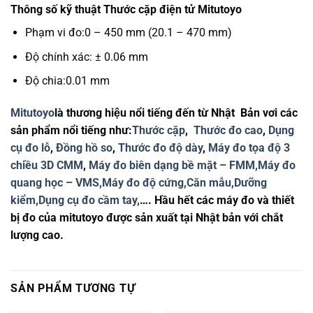
Thông số kỹ thuật Thước cặp điện tử Mitutoyo
Phạm vi đo:0 – 450 mm (20.1 – 470 mm)
Độ chính xác: ± 0.06 mm
Độ chia:0.01 mm
Mitutoyo
là thương hiệu nổi tiếng đến từ Nhật Bản vơi các
sản phẩm nổi tiếng như:
Thước cặp
,
Thước đo cao
,
Dụng
cụ đo lỗ
,
Đồng hồ so
,
Thước đo độ dày
,
Máy đo tọa độ 3
chiều 3D CMM
,
Máy đo biên dạng bề mặt – FMM,
Máy đo
quang học – VMS,
Máy đo độ cứng,
Căn mẫu,
Dưỡng
kiểm,
Dụng cụ đo cầm tay,
…. Hầu hết các máy đo và thiết
bị đo của mitutoyo được sản xuất tại Nhật bản với chắt
lượng cao.
SẢN PHẨM TƯƠNG TỰ