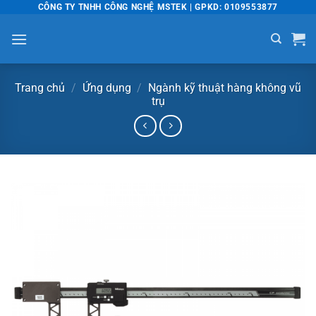
Bỏ
CÔNG TY TNHH CÔNG NGHỆ MSTEK | GPKD: 0109553877
qua
nội
dung
Trang chủ
/
Ứng dụng
/
Ngành kỹ thuật hàng không vũ
trụ